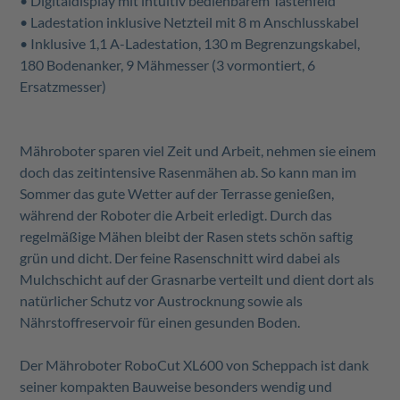
• Digitaldisplay mit intuitiv bedienbarem Tastenfeld
• Ladestation inklusive Netzteil mit 8 m Anschlusskabel
• Inklusive 1,1 A-Ladestation, 130 m Begrenzungskabel,
180 Bodenanker, 9 Mähmesser (3 vormontiert, 6
Ersatzmesser)
Mähroboter sparen viel Zeit und Arbeit, nehmen sie einem
doch das zeitintensive Rasenmähen ab. So kann man im
Sommer das gute Wetter auf der Terrasse genießen,
während der Roboter die Arbeit erledigt. Durch das
regelmäßige Mähen bleibt der Rasen stets schön saftig
grün und dicht. Der feine Rasenschnitt wird dabei als
Mulchschicht auf der Grasnarbe verteilt und dient dort als
natürlicher Schutz vor Austrocknung sowie als
Nährstoffreservoir für einen gesunden Boden.
Der Mähroboter RoboCut XL600 von Scheppach ist dank
seiner kompakten Bauweise besonders wendig und