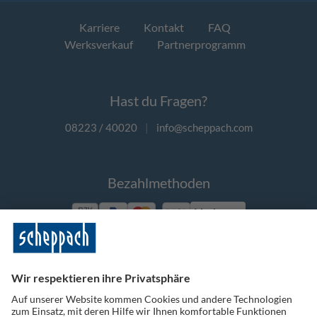
Karriere
Kontakt
FAQ
Werksverkauf
Partnerprogramm
Hast du Fragen?
08223 / 40020
|
info@scheppach.com
Bezahlmethoden
Vorkasse
Folge uns auf Social Media