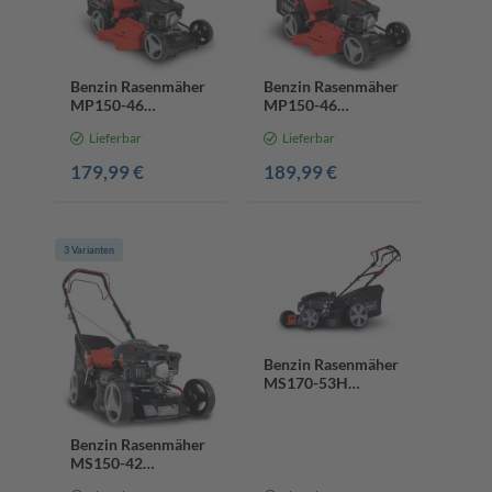
Benzin Rasenmäher
Benzin Rasenmäher
MP150-46
MP150-46
Scheppach - 3.5PS |
Scheppach - 3.5PS |
Lieferbar
Lieferbar
46 cm Schnittbreite
46 cm Schnittbreite
| 55L Box | 7-Stufen
| 55L Box | 7-Stufen
179,99 €
189,99 €
Verstellung
Verstellung | inkl.
Motoröl
3 Varianten
Benzin Rasenmäher
MS170-53H
Scheppach - 4,56PS
HONDA Motor |
53cm Schnittbreite |
Benzin Rasenmäher
65L Fangsack |
MS150-42
Radantrieb
Scheppach - 3,5PS |