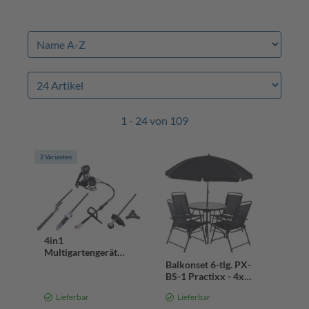
1 - 24 von 109
2 Varianten
4in1
Multigartengerät
MFH5300-4BP
Balkonset 6-tlg. PX-
Scheppach - 1.8PS |
BS-1 Practixx - 4x
51,7cm³ | 2-Takt
Klappstuhl,
Lieferbar
Lieferbar
Motor | Rucksack
Sonnenschrim,