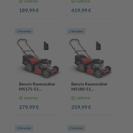
Lieferbar
Lieferbar
42cm Schnittbreite |
Radantrieb | 45L
189,99 €
419,99 €
Fangbox | inkl.
Motoröl
2 Varianten
2 Varianten
Benzin Rasenmäher
Benzin Rasenmäher
MS175-51
MS180-51
Scheppach - 5,4 PS |
Scheppach - 5,4 PS |
Lieferbar
Lieferbar
51cm Schnittbreite |
51cm Schnittbreite |
Radantrieb | inkl.
Radantrieb | inkl.
279,99 €
259,99 €
Motoröl
Motoröl
2 Varianten
2 Varianten