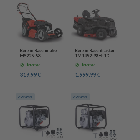
Benzin Rasenmäher
Benzin Rasentraktor
MS225-53
TMR452-98H-RD
Scheppach - 6PS |
Scheppach - 12,5PS
Lieferbar
Lieferbar
53 cm Schnittbreite
| 98cm Schnittbreite
| Radantrieb | 65
| 30-90mm
319,99 €
1.999,99 €
Liter Fangkorb
Schnitthöhe | LED |
E-Start | 245L
Fangbox | bis zu
5000m² Fläche
2 Varianten
2 Varianten