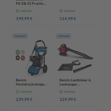
25,4 cm3 | Max.
PX-EB-52 Practixx-
Schnittlänge 600
1450W | 1,97PS |
mm | 700 W
Lieferbar
Lieferbar
800mm Bohrtiefe |
0-370
199,99 €
114,99 €
Umdrehungen/min |
inkl.
2 Varianten
2 Varianten
Benzin
Benzin Laubbläser &
Hochdruckreiniger
Laubsauger
HCP5000
LBH3500P
Lieferbar
Lieferbar
Scheppach - 4,3kW |
Scheppach - 1,2PS |
5,9PS | max. 241bar
295 km/h | Häcksler
239,99 €
129,99 €
| 9,2m
| inkl. 50L Fangsack
Hochdruckschlauch