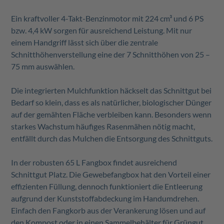
Ein kraftvoller 4-Takt-Benzinmotor mit 224 cm³ und 6 PS
bzw. 4,4 kW sorgen für ausreichend Leistung. Mit nur
einem Handgriff lässt sich über die zentrale
Schnitthöhenverstellung eine der 7 Schnitthöhen von 25 –
75 mm auswählen.
Die integrierten Mulchfunktion häckselt das Schnittgut bei
Bedarf so klein, dass es als natürlicher, biologischer Dünger
auf der gemähten Fläche verbleiben kann. Besonders wenn
starkes Wachstum häufiges Rasenmähen nötig macht,
entfällt durch das Mulchen die Entsorgung des Schnittguts.
In der robusten 65 L Fangbox findet ausreichend
Schnittgut Platz. Die Gewebefangbox hat den Vorteil einer
effizienten Füllung, dennoch funktioniert die Entleerung
aufgrund der Kunststoffabdeckung im Handumdrehen.
Einfach den Fangkorb aus der Verankerung lösen und auf
den Kompost oder in einen Sammelbehälter für Grüngut