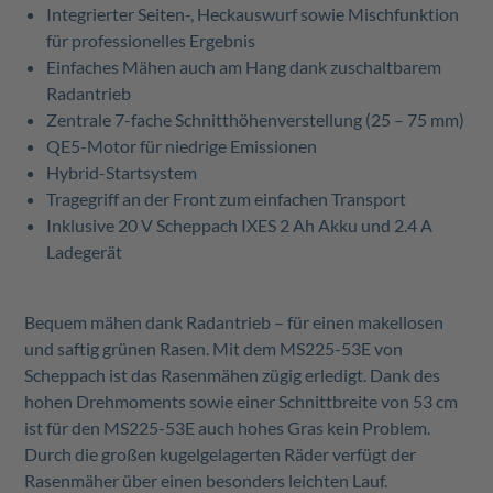
Integrierter Seiten-, Heckauswurf sowie Mischfunktion
für professionelles Ergebnis
Einfaches Mähen auch am Hang dank zuschaltbarem
Radantrieb
Zentrale 7-fache Schnitthöhenverstellung (25 – 75 mm)
QE5-Motor für niedrige Emissionen
Hybrid-Startsystem
Tragegriff an der Front zum einfachen Transport
Inklusive 20 V Scheppach IXES 2 Ah Akku und 2.4 A
Ladegerät
Bequem mähen dank Radantrieb – für einen makellosen
und saftig grünen Rasen. Mit dem MS225-53E von
Scheppach ist das Rasenmähen zügig erledigt. Dank des
hohen Drehmoments sowie einer Schnittbreite von 53 cm
ist für den MS225-53E auch hohes Gras kein Problem.
Durch die großen kugelgelagerten Räder verfügt der
Rasenmäher über einen besonders leichten Lauf.