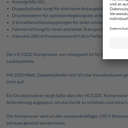
Kesselgröße 50 L
Doppelzylinder sorgt für eine hohe Ansaugleistung
Druckminderer für optimale Regelung des Arbeitsdruckes
2 Schnellanschlusskupplungen für einen schnellen Werkze
Fahrvorrichtung für einen einfachen Transport
Inklusive 280 ml Kompressorenöl Ultra Performance Long
Der HC52DC Kompressor von scheppach ist für Druckluftwerkzeu
Lackierpistole.
Mit 2200 Watt, Doppelzylinder und 50 Liter Kesselvolumen ge
l/min auf.
Ein Druckminderer sorgt dafür, dass der HC52DC Kompressor ni
Anforderung angepasst, um das Gerät zu schützen und seine L
Der Kompressor wird an den standardmäßigen 230 V Stromzugan
zuhause genutzt werden kann.