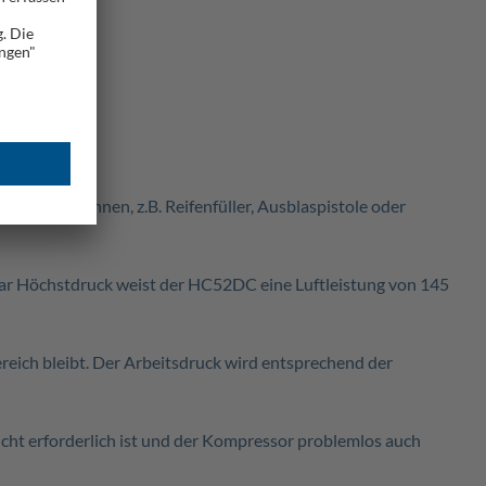
 werden können, z.B. Reifenfüller, Ausblaspistole oder
bar Höchstdruck weist der HC52DC eine Luftleistung von 145
reich bleibt. Der Arbeitsdruck wird entsprechend der
ht erforderlich ist und der Kompressor problemlos auch