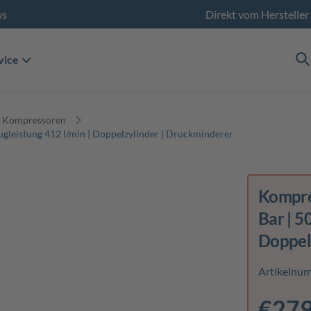
ws
Direkt vom Hersteller
vice
e Kompressoren
gleistung 412 l/min | Doppelzylinder | Druckminderer
Kompre
Bar | 5
Doppel
Artikelnu
€279