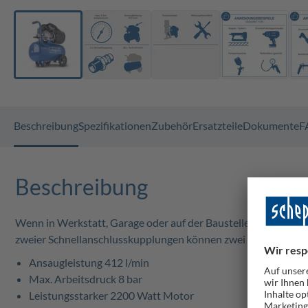
Beschreibung
Spezifikationen
Zubehör
Ersatzteile
Dokumente
F
Beschreibung
Wenn in Werkstatt, Garage oder auf der Baustelle ein Kompre
zweier Schnellanschlusskupplungen können zwei Druckluftwerk
Ansaugleistung 412 l/min
Max. Arbeitsdruck 8 bar
Leistungsstarker 2200 Watt Motor