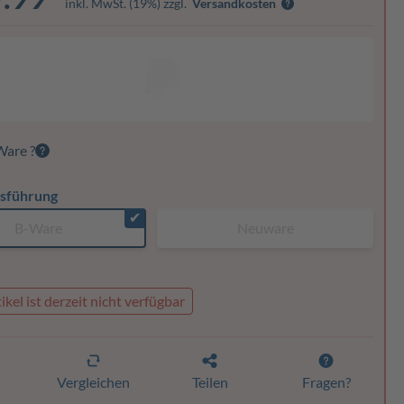
inkl. MwSt. (19%) zzgl.
Versandkosten
Ware ?
sführung
✔
B-Ware
Neuware
ikel ist derzeit nicht verfügbar
n
Vergleichen
Teilen
Fragen?