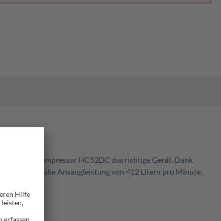
ppelzylinder-Kompressor HC52DC das richtige Gerät. Dank
gt für eine hohe Ansaugleistung von 412 Litern pro Minute.