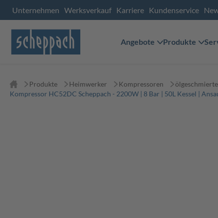
Unternehmen
Werksverkauf
Karriere
Kundenservice
Ne
Angebote
Produkte
Ser
Produkte
Heimwerker
Kompressoren
ölgeschmiert
Kompressor HC52DC Scheppach - 2200W | 8 Bar | 50L Kessel | Ansau