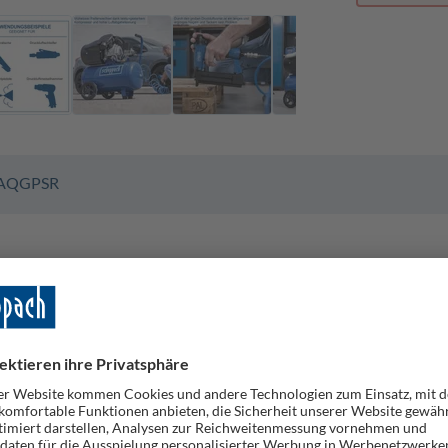
AQ
GPSR
ssor mit hoher Luftleistung benötigt wird, ist der scheppach Do
zeuge gleichzeitig verwendet werden und der Doppelzylinder sor