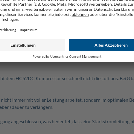
ugwechsel
life SAE 5W-40
ge geeignet, die mit einer Luftmenge bis ca. 412 l/min betrieben
ht dem HC52DC Kompressor so schnell nicht die Luft aus. Bei 8 
cht immer mit voller Leistung arbeitet, sondern im optimalen Be
ebensdauer zu verlängern.
g angeschlossen, was bedeutet, dass eine Starkstromleitung nic