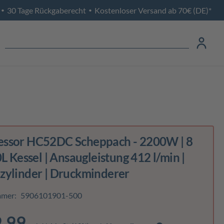
30 Tage Rückgaberecht
Kostenloser Versand ab 70€ (DE)*
•
•
ssor HC52DC Scheppach - 2200W | 8
0L Kessel | Ansaugleistung 412 l/min |
zylinder | Druckminderer
mmer:
5906101901-500
.99