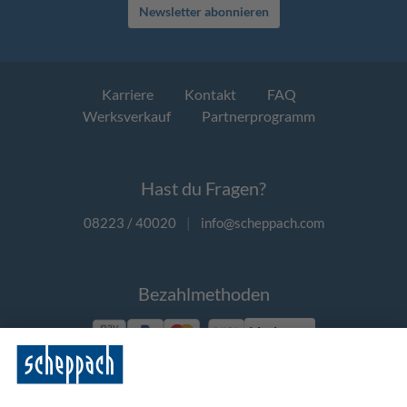
Newsletter abonnieren
Karriere
Kontakt
FAQ
Werksverkauf
Partnerprogramm
Hast du Fragen?
08223 / 40020
|
info@scheppach.com
Bezahlmethoden
Vorkasse
Folge uns auf Social Media