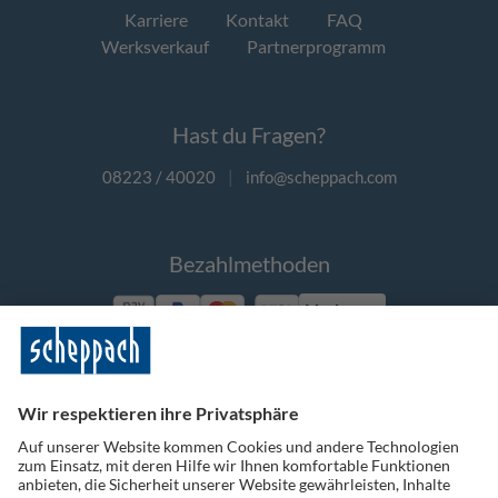
Karriere
Kontakt
FAQ
Werksverkauf
Partnerprogramm
Hast du Fragen?
08223 / 40020
|
info@scheppach.com
Bezahlmethoden
Vorkasse
Folge uns auf Social Media