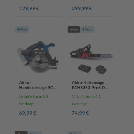
tlg. Adapterset
Radantrieb | LED | 7-
129,99 €
399,99 €
fach Schnitthöhe |
inkl. 4x 4Ah Akku &
2xLadegerät
B-Ware
Aktion
B-Ware
Akku-
Akku-Kettensäge
Handkreissäge BC-
BCHS350-ProS Duo
HCS165-X
Scheppach - 40V |
Lieferbar in 2-3
Lieferbar in 2-3
Scheppach |
14" Schwert | 33cm
Brushless | Sägeblatt
Schnittdurchmesser
Werktage
Werktage
Ø165mm |
| inkl. 2x
69,99 €
74,99 €
Schnitttiefe max.
55mm