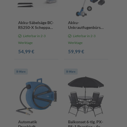
Akku-Säbelsäge BC-
Akku-
RS250-X Scheppach
Unkrautfugenbürste
| Brushless |
C-FR100-X
Lieferbar in 2-3
Lieferbar in 2-3
Hublänge 28mm |
Scheppach - 20V |
Hubzahl 0-
inkl. 2Ah Akku +
Werktage
Werktage
3000min-1 | LED-
2,4A Ladegerät
54,99 €
59,99 €
Leute
B-Ware
B-Ware
Automatik
Balkonset 6-tlg. PX-
Druckluft
BS-1 Practixx - 4x