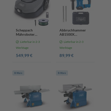
Scheppach
Abbruchhammer
Mähroboter
AB1500X
RoboCut XXL900
Scheppach - 1300W
Lieferbar in 2-3
Lieferbar in 2-3
bis zu 900 qm² |
| 20J Schlagkraft |
18cm Schnittbreite |
18mm SDS-Max |
Werktage
Werktage
20-60mm
Anti Vibration | inkl.
549,99 €
89,99 €
Schnitthöhe | Wifi
Spitz- und
Flachmeißel
B-Ware
B-Ware