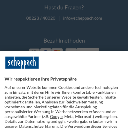
Hast du Fragen?
08223 / 40020
|
info@scheppach.com
Bezahlmethoden
Vorkasse
Folge uns auf Social Media