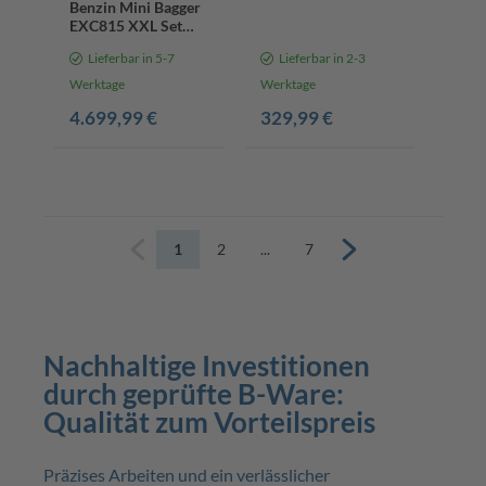
46cm Schnittbreite |
Benzin Mini Bagger
22-75mm
EXC815 XXL Set
Schnitthöhe | 7fach
Scheppach - 8,5 PS |
Lieferbar in 5-7
Lieferbar in 2-3
höhenverstellbar |
2330mm Grabweite
55L Fangkorb |
| 690mm Spurbreite
Werktage
Werktage
Hinterradantrieb
| Kettenantrieb |
4.699,99 €
329,99 €
inkl. Komplett-
Zubehör
1
2
...
7
Zurück
Weiter
Nachhaltige Investitionen
durch geprüfte B-Ware:
Qualität zum Vorteilspreis
Präzises Arbeiten und ein verlässlicher