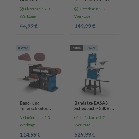
Schlauchtrommel
Klappstuhl,
Lieferbar in 2-3
Lieferbar in 2-3
AHR15 Scheppach -
Sonnenschrim,
15m Schlauchlänge |
Glastisch | Schwarz
Werktage
Werktage
max. 15 bar
- Anthrazit |
44,99 €
149,99 €
Arbeitsdruck | 180°
Gartenset | Bistroset
schwenkbar |
tragbar | mit
Autostopp
B-Ware
Aktion
B-Ware
Band- und
Bandsäge BASA3
Tellerschleifer
Scheppach - 230V |
BTS900 Scheppach -
1100W | 205mm
Lieferbar in 2-3
Lieferbar in 5-7
370W | inkl. 6-tlg.
Schnitthöhe | 6-
Zubehör | Ø150mm
20mm
Werktage
Werktage
Schleifteller
Sägebandbreite |
114,99 €
529,99 €
370-750m/min