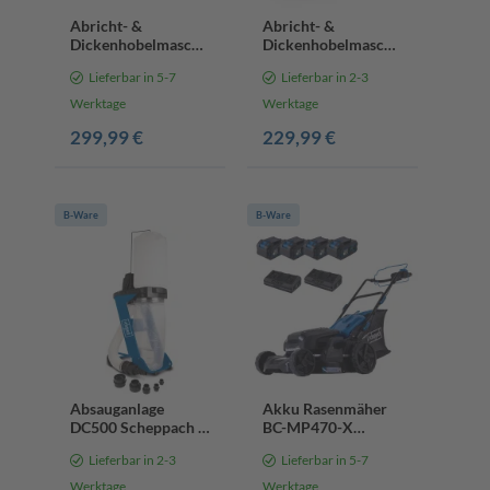
Abricht- &
Abricht- &
Dickenhobelmaschine
Dickenhobelmaschine
HMS1070
HMS850 Scheppach
Lieferbar in 5-7
Lieferbar in 2-3
Scheppach - 1500W
- 1250W | 204mm
| Hobelbreite
Hobelbreite |
Werktage
Werktage
254mm / Höhe
120mm
299,99 €
229,99 €
120mm
Durchlasshöhe |
9000min-1
Messerdrehzahl
B-Ware
B-Ware
Absauganlage
Akku Rasenmäher
DC500 Scheppach -
BC-MP470-X
75L Volumen |
Scheppach - 47cm
Lieferbar in 2-3
Lieferbar in 5-7
550W | Luftleistung
Schnittbreite | 700
1150m3/h | inkl. 4-
m2 | Vario
Werktage
Werktage