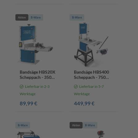
Sägebandgeschwindigkeit
| inkl. Untergestell
Aktion
B-Ware
B-Ware
Bandsäge HBS20X
Bandsäge HBS400
Scheppach - 350W |
Scheppach - 750W |
80mm
170mm Schnitthöhe
Lieferbar in 2-3
Lieferbar in 5-7
Durchlasshöhe |
| 6-15mm
300mm breiter
Sägebandbreite |
Werktage
Werktage
Arbeitstisch |
360-720m/min
89,99 €
449,99 €
Druckgusstisch |
Sägegeschwindigkeit
Farbe / Bezeichnung
| inkl. 2 Sägeband
abweichend
B-Ware
Aktion
B-Ware