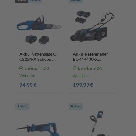
Aktion
B-Ware
B-Ware
Akku-Kettensäge C-
Akku-Rasenmäher
CS254-X Scheppach
BC-MP430-X
| Schnittlänge 20cm|
Scheppach | 43cm
Lieferbar in 2-3
Lieferbar in 2-3
Schwert 25,4cm|
Schnittbreite | für
Schnittgeschwindigkeit
600-700 m2 | 50L
Werktage
Werktage
6m/s | inkl. 4Ah
Korb | Set
74,99 €
199,99 €
Akku & 2,4A
Ladegerät
B-Ware
B-Ware