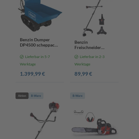
Benzin Dumper
Benzin
DP4500 scheppach -
Freischneider
300kg | 5,5 PS |
BCH31 Scheppach -
Raupendumper
Lieferbar in 5-7
Lieferbar in 2-3
1,0PS | 480mm
Rasentrimmer
Werktage
Werktage
Schnittbreite |
1.399,99 €
89,99 €
255mm Motorsense
Schnittbreite |
Seilzugstarter |
Bike-Griff
Aktion
B-Ware
B-Ware