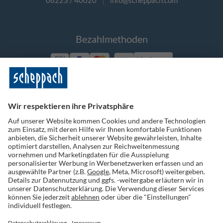
08223 / 40020
|
info@scheppach.com
Bezahlmethoden
Vorkasse
Folge uns auf Social Media