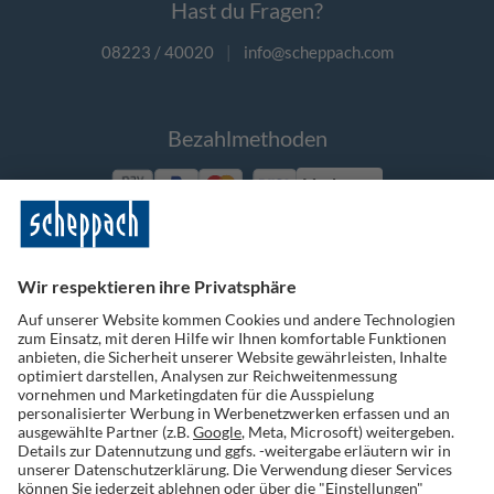
Hast du Fragen?
08223 / 40020
|
info@scheppach.com
Bezahlmethoden
Vorkasse
Folge uns auf Social Media