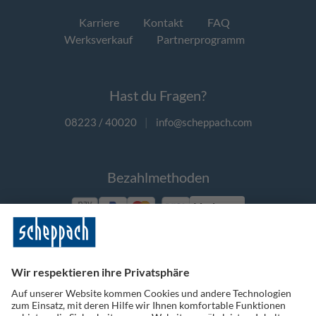
Karriere
Kontakt
FAQ
Werksverkauf
Partnerprogramm
Hast du Fragen?
08223 / 40020
|
info@scheppach.com
Bezahlmethoden
Vorkasse
Folge uns auf Social Media