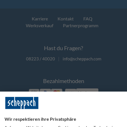
Karriere
Kontakt
FAQ
Werksverkauf
Partnerprogramm
Hast du Fragen?
08223 / 40020
|
info@scheppach.com
Bezahlmethoden
Vorkasse
Folge uns auf Social Media