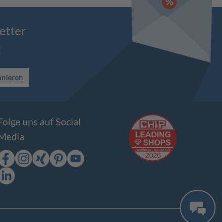
etter
!
nnieren
Folge uns auf Social
Media