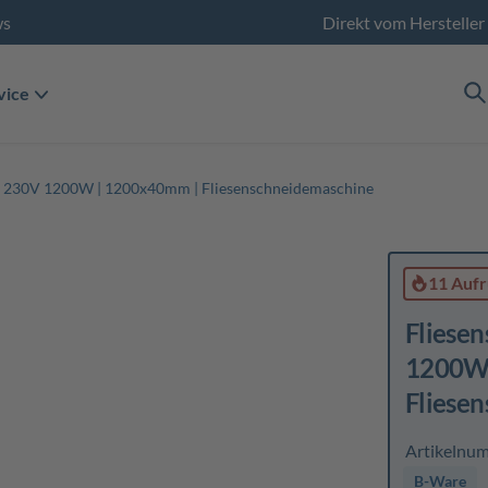
ws
Direkt vom Hersteller
vice
 - 230V 1200W | 1200x40mm | Fliesenschneidemaschine
11 Aufr
Fliese
1200W 
Fliese
Artikelnu
B-Ware