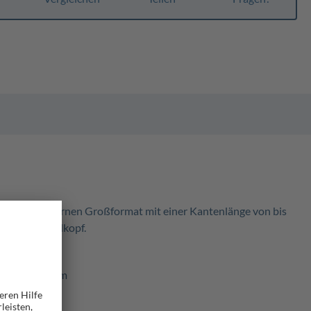
sen im modernen Großformat mit einer Kantenlänge von bis
arem Schneidkopf.
nge von 848 mm