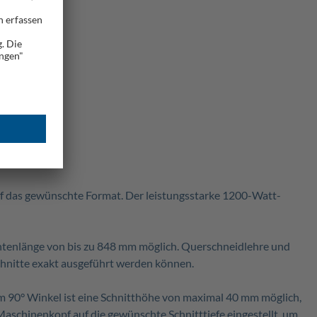
f das gewünschte Format. Der leistungsstarke 1200-Watt-
antenlänge von bis zu 848 mm möglich. Querschneidlehre und
 Schnitte exakt ausgeführt werden können.
 90° Winkel ist eine Schnitthöhe von maximal 40 mm möglich,
Maschinenkopf auf die gewünschte Schnitttiefe eingestellt, um