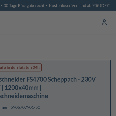
30 Tage Rückgaberecht
Kostenloser Versand ab 70€ (DE)*
•
•
ufe
in den letzten 24h
nschneider FS4700 Scheppach - 230V
| 1200x40mm |
nschneidemaschine
mmer:
5906707901-50