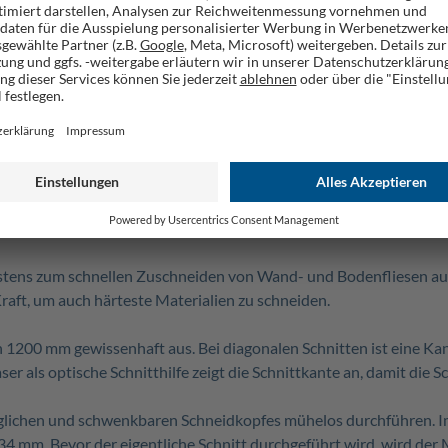
rmeschutz
he bei größeren Werkstücken
stens zum schnellen Zuschneiden von Wand- und Bodenfliesen au
ft, um auch härteste Materialien zu schneiden.
n 1200 mm gewissenhaft aus. Bei diagonalen Schnitten ist eine K
ser als optische Schnitthilfe zeigt die Schnittkante an, damit die
glichen und schwenkbaren Schneidkopfes mühelos durchführen. Im
4 mm. Bevor der eigentliche Schnitt durchgeführt wird, wird der 