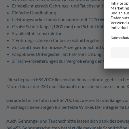
Ermöglicht gerade Gehrungs- und Tauchschnitte
Einfache Handhabung
Leistungsstarker Induktionsmotor mit 1200 Watt und Wä
Große Schnittlänge (1200 mm) und Schnitthöhe (40 mm)
Stabile Stahlkonstruktion
2 Führungsschienen für beste Schnittergebnisse
Zuschnittlaser für präzise Anzeige der Schnittkante
Klappbares Untergestell mit Fahrvorrichtung
2 Tischverbreiterungen zur Vergrößerung der Auflagefläc
Die scheppach FS4700 Fliesenschneidmaschine eignet sich be
Motor bietet der 230 mm Diamanttrennscheibe ausreichend Kra
Gerade Schnitte führt die FS4700 bis zu einer Kantenlänge vo
Anschlagschiene sorgen für perfekte Winkel. Der integrierte La
Auch Gehrungs- und Tauchschnitte lassen sich dank des bewe
bei 45°-Gehrungsschnitten beträgt die maximale Schnitthöhe 3