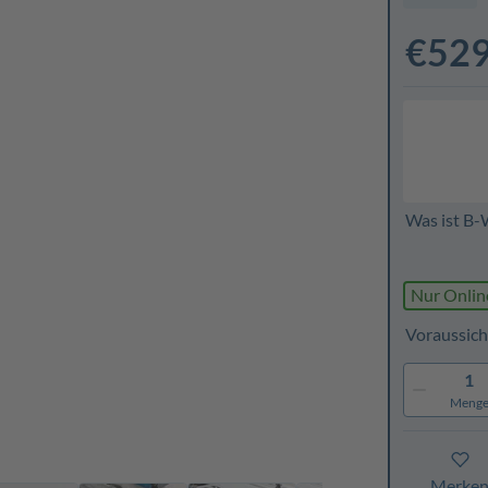
€529
Was ist B-
Nur Onlin
Voraussich
1
Meng
Merke