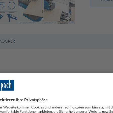
AQ
GPSR
e FS4700 von scheppach schneidet mühelos Wand- und Bodenflie
nk Querschneidlehre, Anschlagschiene und schwenk- sowie neigb
nge von 1200 mm oder bei Diagonalschnitten mit einer Kantenlä
 Schneiden