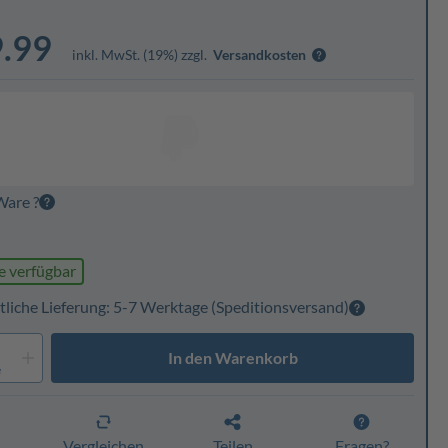
.99
inkl. MwSt. (19%) zzgl.
Versandkosten
Ware ?
e verfügbar
tliche Lieferung: 5-7 Werktage
(Speditionsversand)
In den Warenkorb
e
n
Vergleichen
Teilen
Fragen?