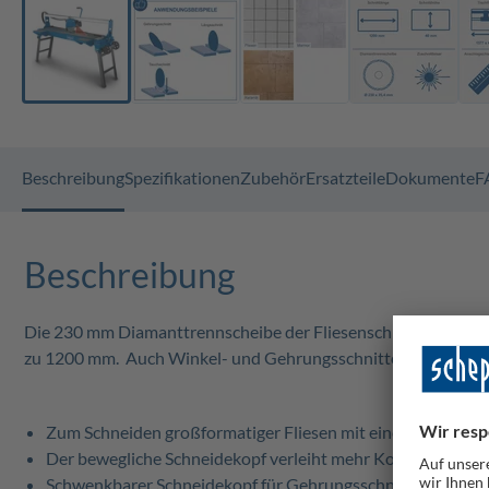
Beschreibung
Spezifikationen
Zubehör
Ersatzteile
Dokumente
F
Beschreibung
Die 230 mm Diamanttrennscheibe der Fliesenschneidmaschin
zu 1200 mm. Auch Winkel- und Gehrungsschnitte gelingen da
Zum Schneiden großformatiger Fliesen mit einer Kantenlä
Der bewegliche Schneidekopf verleiht mehr Kontrolle beim
Schwenkbarer Schneidekopf für Gehrungsschnitte