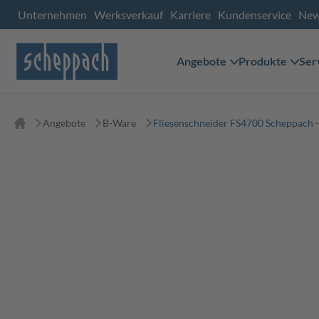
Unternehmen
Werksverkauf
Karriere
Kundenservice
Ne
Angebote
Produkte
Ser
Angebote
B-Ware
Fliesenschneider FS4700 Scheppach