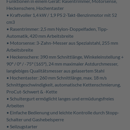
Funktionen in einem Gerät: Rasentrimmer, Motorsense,
Heckenschere, Hochentaster
• Kraftvoller 1,4 kW / 1,9 PS 2-Takt-Benzinmotor mit 52
cm3
• Rasentrimmer: 2,5 mm Nylon-Doppelfaden, Tipp-
Automatik, 420 mm Arbeitsbreite
• Motorsense: 3-Zahn-Messer aus Spezialstahl, 255 mm
Arbeitsbreite
• Heckenschere: 390 mm Schnittlänge, Winkeleinstellung +
90° / 0° / -75° (165°), 24 mm maximaler Astdurchmesser,
langlebiges Qualitätsmesser aus gelasertem Stahl
• Hochentaster: 260 mm Schnittlänge, max. 18 m/s
Schnittgeschwindigkeit, automatische Kettenschmierung,
ProCut-Schwert & -Kette
• Schultergurt ermöglicht langes und ermüdungsfreies
Arbeiten
• Einfache Bedienung und leichte Kontrolle durch Stopp-
Schalter und Gashebelsperre
• Seilzugstarter