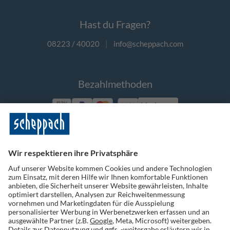
Hast du Fragen?
08223 / 40020
|
info@scheppach.com
Bezahlmethoden
Vorkasse
Folge uns auf Social Media