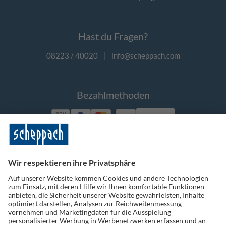
Hast du Fragen?
08223 / 40020
|
info@scheppach.com
Bezahlmethoden
Vorkasse
Folge uns auf Social Media