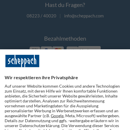
Hast du Fragen?
08223 / 40020
|
info@scheppach.com
Bezahlmethoden
Vorkasse
Folge uns auf Social Media