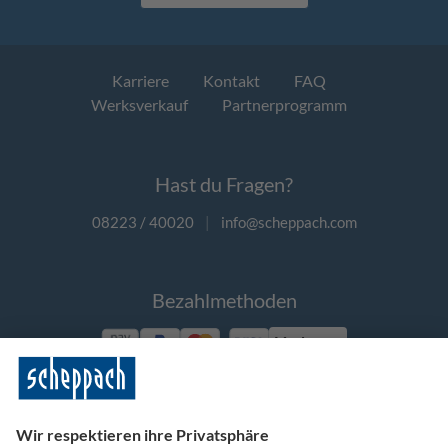
Karriere
Kontakt
FAQ
Werksverkauf
Partnerprogramm
Hast du Fragen?
08223 / 40020
|
info@scheppach.com
Bezahlmethoden
Vorkasse
Folge uns auf Social Media