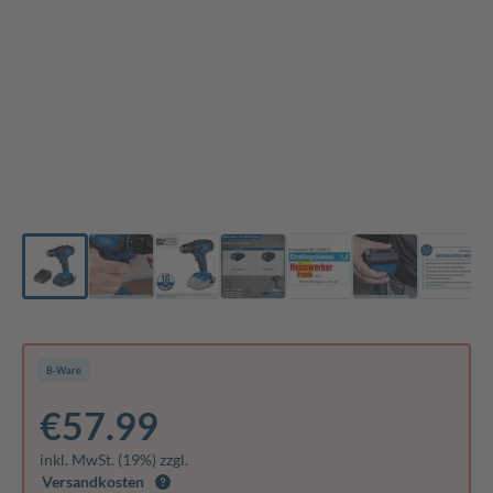
B-Ware
€57.99
inkl. MwSt. (19%) zzgl.
Versandkosten