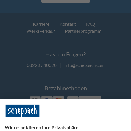
Karriere
Kontakt
FAQ
Werksverkauf
Partnerprogramm
Hast du Fragen?
08223 / 40020
|
info@scheppach.com
Bezahlmethoden
Vorkasse
Folge uns auf Social Media