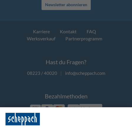
Newsletter abonnieren
Karriere
Kontakt
FAQ
Werksverkauf
Partnerprogramm
Hast du Fragen?
08223 / 40020
|
info@scheppach.com
Bezahlmethoden
Vorkasse