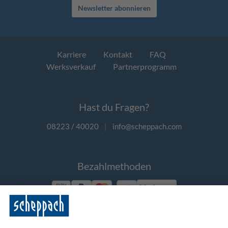
Newsletter abonnieren
Karriere
Kontakt
FAQ
Werksverkauf
Partnerprogramm
Hast du Fragen?
08223 / 40020
|
info@scheppach.com
Bezahlmethoden
Vorkasse