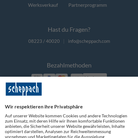
Werksverkauf
Partnerprogramm
Hast du Fragen?
08223 / 40020
|
info@scheppach.com
Bezahlmethoden
Vorkasse
Folge uns auf Social Media