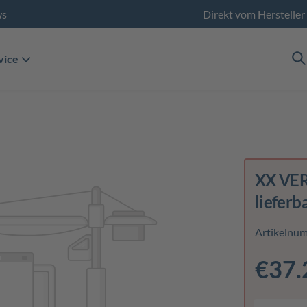
ws
Direkt vom Hersteller
vice
XX VER
lieferb
Artikelnu
€37.