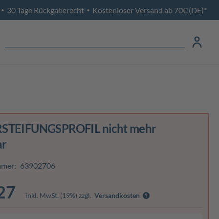
30 Tage Rückgaberecht
Kostenloser Versand ab 70€ (DE)*
•
•
STEIFUNGSPROFIL nicht mehr
ar
mmer:
63902706
27
inkl. MwSt. (19%) zzgl.
Versandkosten