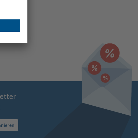
etter
!
nnieren