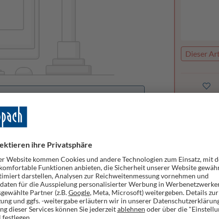
Dieser Art
handen
Merke