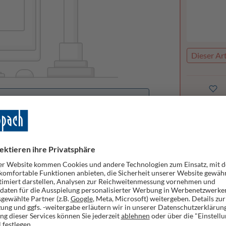
Dieser Art
handen
Merke