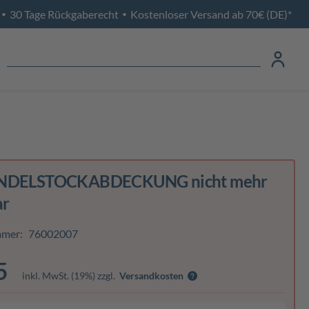
30 Tage Rückgaberecht
Kostenloser Versand ab 70€ (DE)*
•
•
INDELSTOCKABDECKUNG nicht mehr
ar
mmer:
76002007
5
inkl. MwSt. (19%) zzgl.
Versandkosten