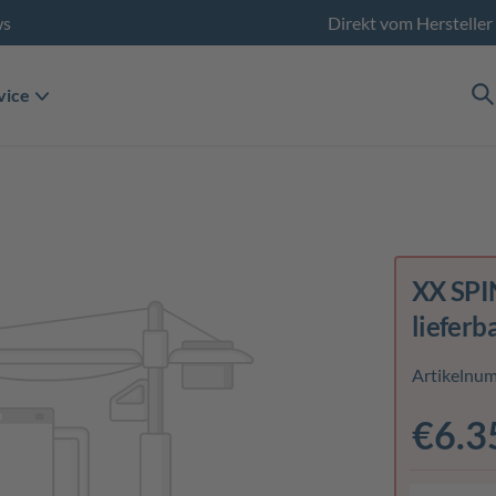
ws
Direkt vom Hersteller
vice
XX SP
lieferb
Artikelnu
€6.3