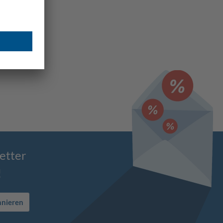
etter
!
nnieren