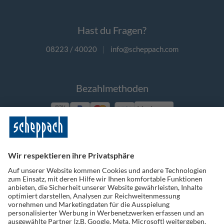
Hast du Fragen?
08223 / 40020
|
info@scheppach.com
Bezahlmethoden
Vorkasse
Folge uns auf Social Media