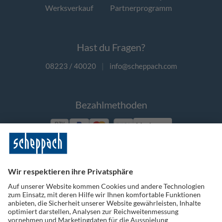
Werksverkauf
Partnerprogramm
Hast du Fragen?
08223 / 40020
|
info@scheppach.com
Bezahlmethoden
Vorkasse
Folge uns auf Social Media