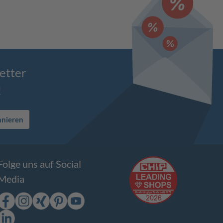
etter
!
nnieren
Folge uns auf Social
Media