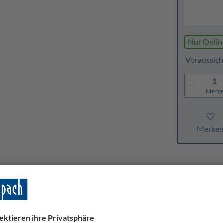
Nur Onlin
Voraussich
1
Meng
Merke