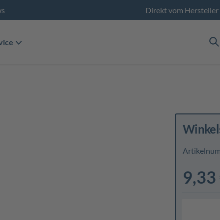
ws
Direkt vom Hersteller
vice
Winkels
Artikelnu
9,33