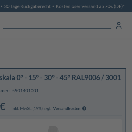
30 Tage Rückgaberecht
Kostenloser Versand ab 70€ (DE)*
•
•
kala 0° - 15° - 30° - 45° RAL9006 / 3001
mmer:
5901401001
 €
inkl. MwSt. (19%) zzgl.
Versandkosten