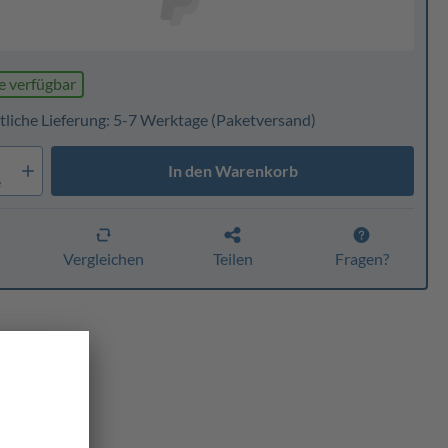
e verfügbar
tliche Lieferung: 5-7 Werktage
(Paketversand)
In den Warenkorb
e
n
Vergleichen
Teilen
Fragen?