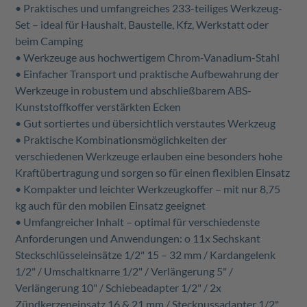
• Praktisches und umfangreiches 233-teiliges Werkzeug-
Set – ideal für Haushalt, Baustelle, Kfz, Werkstatt oder
beim Camping
• Werkzeuge aus hochwertigem Chrom-Vanadium-Stahl
• Einfacher Transport und praktische Aufbewahrung der
Werkzeuge in robustem und abschließbarem ABS-
Kunststoffkoffer verstärkten Ecken
• Gut sortiertes und übersichtlich verstautes Werkzeug
• Praktische Kombinationsmöglichkeiten der
verschiedenen Werkzeuge erlauben eine besonders hohe
Kraftübertragung und sorgen so für einen flexiblen Einsatz
• Kompakter und leichter Werkzeugkoffer – mit nur 8,75
kg auch für den mobilen Einsatz geeignet
• Umfangreicher Inhalt – optimal für verschiedenste
Anforderungen und Anwendungen: o 11x Sechskant
Steckschlüsseleinsätze 1/2" 15 – 32 mm / Kardangelenk
1/2" / Umschaltknarre 1/2" / Verlängerung 5" /
Verlängerung 10" / Schiebeadapter 1/2" / 2x
Zündkerzeneinsatz 16 & 21 mm / Stecknussadapter 1/2"