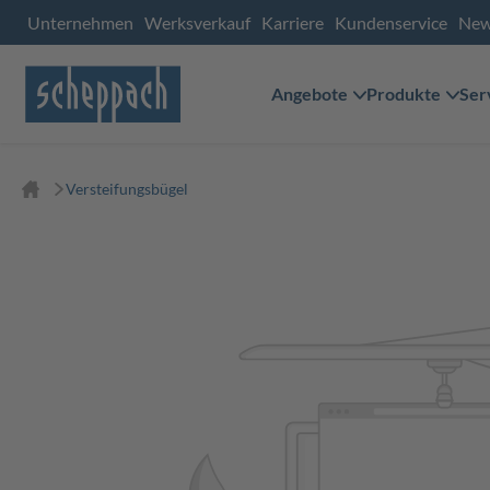
Unternehmen
Werksverkauf
Karriere
Kundenservice
Ne
Angebote
Produkte
Ser
Versteifungsbügel