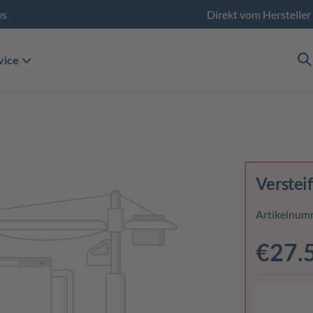
ws
Direkt vom Hersteller
vice
Verstei
Artikelnum
€27.