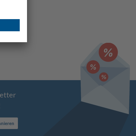
etter
!
nnieren