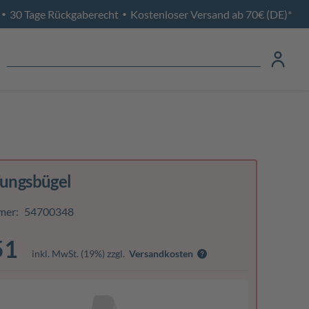
30 Tage Rückgaberecht
Kostenloser Versand ab 70€ (DE)*
•
•
fungsbügel
mer:
54700348
51
inkl. MwSt. (19%) zzgl.
Versandkosten