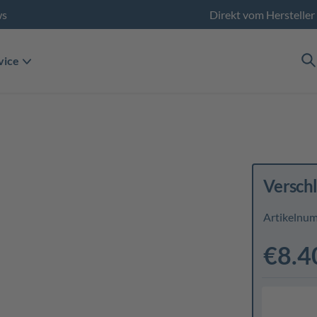
ws
Direkt vom Hersteller
vice
Versch
Artikelnu
€8.4