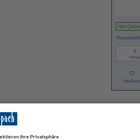
Nur Onlin
Voraussich
1
Meng
Merke