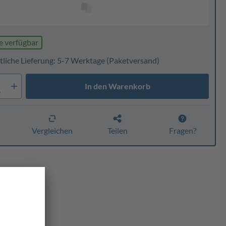
e verfügbar
tliche Lieferung: 5-7 Werktage
(Paketversand)
In den Warenkorb
e
n
Vergleichen
Teilen
Fragen?