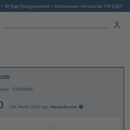
30 Tage Rückgaberecht
Kostenloser Versand ab 70€ (DE)*
•
•
luss
mmer:
73190046
0
inkl. MwSt. (19%) zzgl.
Versandkosten