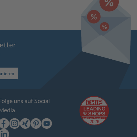
etter
!
nnieren
Folge uns auf Social
Media