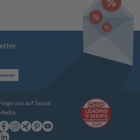
etter
!
nnieren
Folge uns auf Social
Media