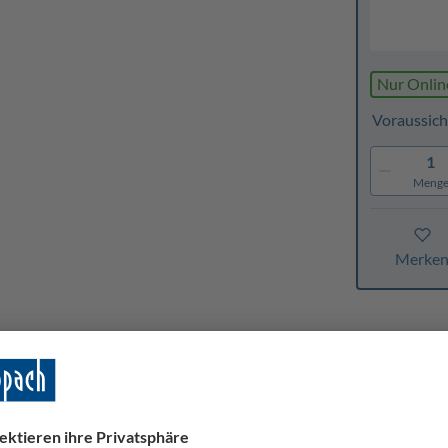
Nur Onlin
Voraussich
1
Meng
Merke