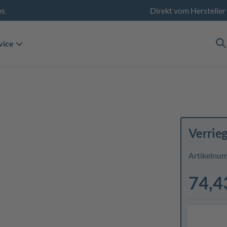
ws
Direkt vom Hersteller
vice
Verrie
Artikelnu
74,4