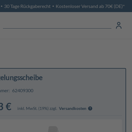
30 Tage Rückgaberecht
Kostenloser Versand ab 70€ (DE)*
•
•
gelungsscheibe
mmer:
62409300
3 €
inkl. MwSt. (19%) zzgl.
Versandkosten