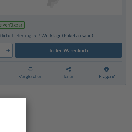
e verfügbar
tliche Lieferung: 5-7 Werktage
(Paketversand)
In den Warenkorb
e
n
Vergleichen
Teilen
Fragen?