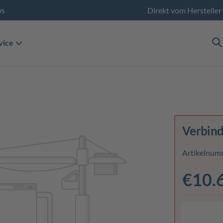
ws
Direkt vom Hersteller
vice
Verbin
Artikelnum
€10.