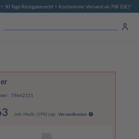
30 Tage Rückgaberecht
Kostenloser Versand ab 70€ (DE)*
•
•
der
mer:
79642111
63
inkl. MwSt. (19%) zzgl.
Versandkosten