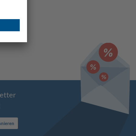
etter
!
nnieren