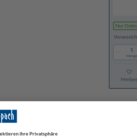
Nur Onlin
Voraussich
1
Meng
Merke