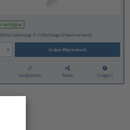
e verfügbar
tliche Lieferung: 5-7 Werktage
(Paketversand)
In den Warenkorb
e
n
Vergleichen
Teilen
Fragen?