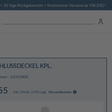
30 Tage Rückgaberecht
Kostenloser Versand ab 70€ (DE)*
•
•
HLUSSDECKEL KPL.
mmer:
63201800
55
inkl. MwSt. (19%) zzgl.
Versandkosten