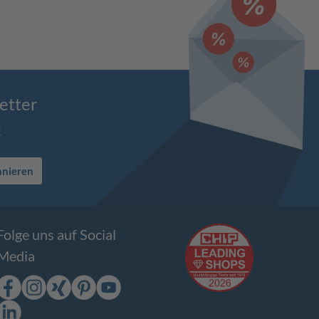
etter
!
nnieren
Folge uns auf Social
Media