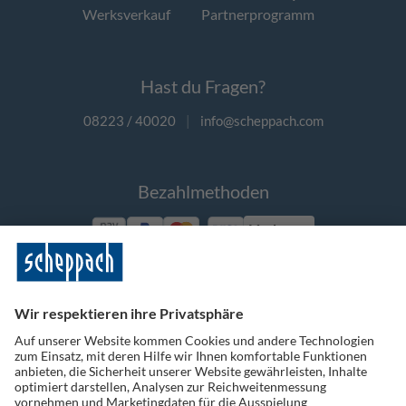
Werksverkauf
Partnerprogramm
Hast du Fragen?
08223 / 40020
|
info@scheppach.com
Bezahlmethoden
Vorkasse
Folge uns auf Social Media