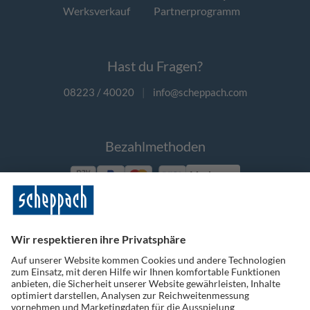
Werksverkauf
Partnerprogramm
Hast du Fragen?
08223 / 40020
|
info@scheppach.com
Bezahlmethoden
Vorkasse
Folge uns auf Social Media