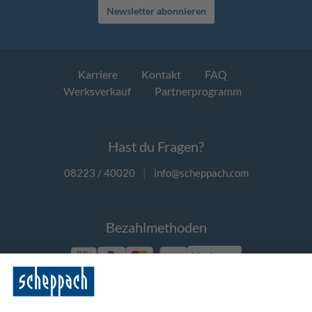
Newsletter abonnieren
Karriere
Kontakt
FAQ
Werksverkauf
Partnerprogramm
Hast du Fragen?
08223 / 40020
|
info@scheppach.com
Bezahlmethoden
Vorkasse