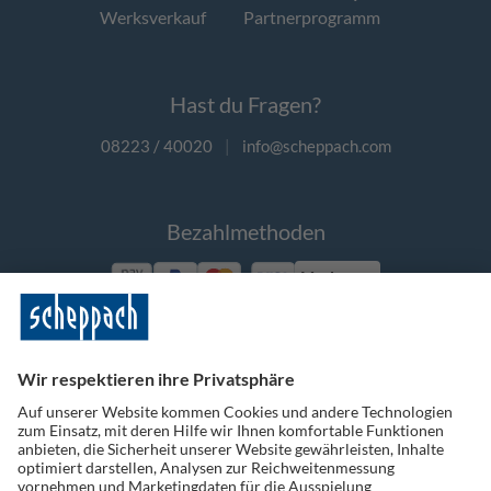
Werksverkauf
Partnerprogramm
Hast du Fragen?
08223 / 40020
|
info@scheppach.com
Bezahlmethoden
Vorkasse
Folge uns auf Social Media