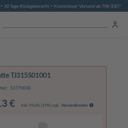
30 Tage Rückgaberecht
Kostenloser Versand ab 70€ (DE)*
•
•
atte TJ315S01001
mer:
52770030
13 €
inkl. MwSt. (19%) zzgl.
Versandkosten