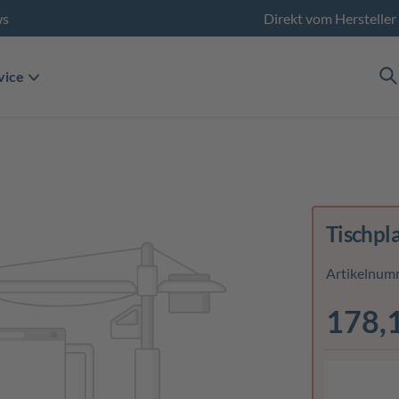
ws
Direkt vom Hersteller
vice
Tischpl
Artikelnum
178,