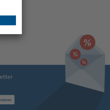
etter
!
nnieren