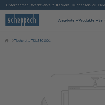
Unternehmen
Werksverkauf
Karriere
Kundenservice
Ne
Angebote
Produkte
Ser
Tischplatte TJ315S01001