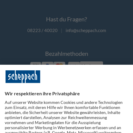
Hast du Fragen?
08223 / 40020
|
info@scheppach.com
Bezahlmethoden
Vorkasse
Folge uns auf Social Media