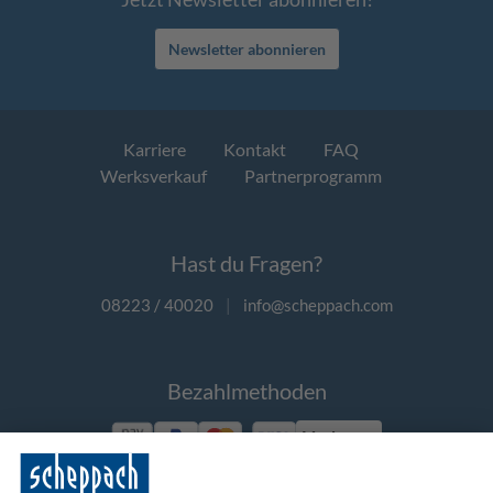
Newsletter abonnieren
Karriere
Kontakt
FAQ
Werksverkauf
Partnerprogramm
Hast du Fragen?
08223 / 40020
|
info@scheppach.com
Bezahlmethoden
Vorkasse