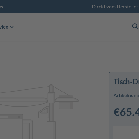
ws
Direkt vom Hersteller
vice
Tisch-D
Artikelnum
€65.