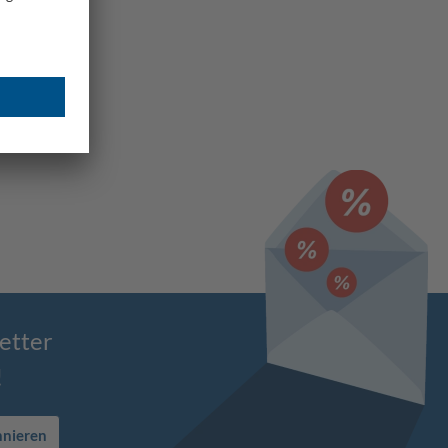
etter
!
nnieren