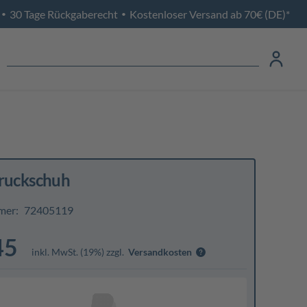
30 Tage Rückgaberecht
Kostenloser Versand ab 70€ (DE)*
•
•
ruckschuh
mer:
72405119
45
inkl. MwSt. (19%) zzgl.
Versandkosten