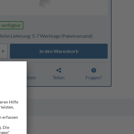
 verfügbar
liche Lieferung: 5-7 Werktage
(Paketversand)
In den Warenkorb
Vergleichen
Teilen
Fragen?