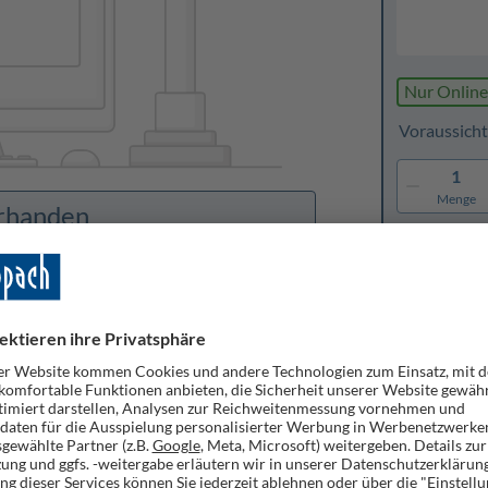
Nur Online
Voraussicht
1
Menge
orhanden
Merken