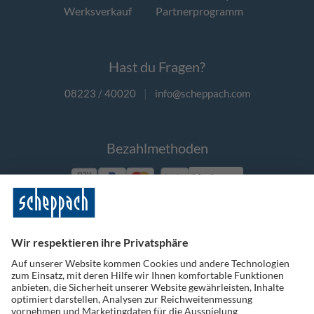
Werksverkauf
Partnerprogramm
Hast du Fragen?
08223 / 40020
|
info@scheppach.com
Bezahlmethoden
Vorkasse
Folge uns auf Social Media