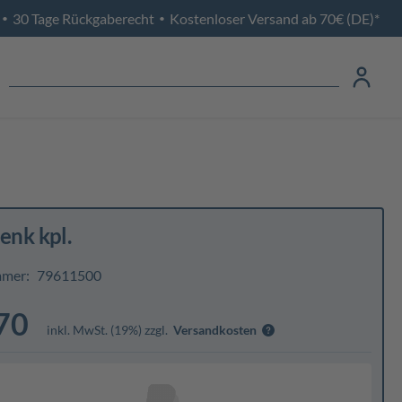
30 Tage Rückgaberecht
Kostenloser Versand ab 70€ (DE)*
•
•
lenk kpl.
mmer:
79611500
70
inkl. MwSt. (19%) zzgl.
Versandkosten