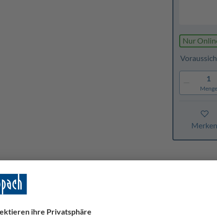
Nur Onlin
Voraussich
1
Meng
Merke