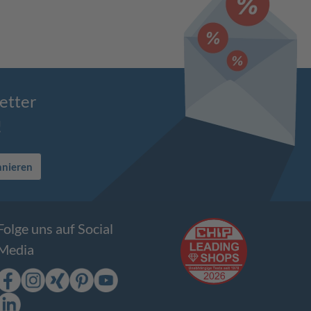
etter
!
nnieren
Folge uns auf Social
Media