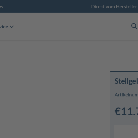
ws
Direkt vom Hersteller
vice
Stellge
Artikelnu
€11.