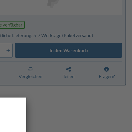
e verfügbar
tliche Lieferung: 5-7 Werktage
(Paketversand)
In den Warenkorb
e
n
Vergleichen
Teilen
Fragen?