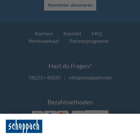
Newsletter abonnieren
Karriere
Kontakt
FAQ
Werksverkauf
Partnerprogramm
Hast du Fragen?
08223 / 40020
|
info@scheppach.com
Bezahlmethoden
Vorkasse