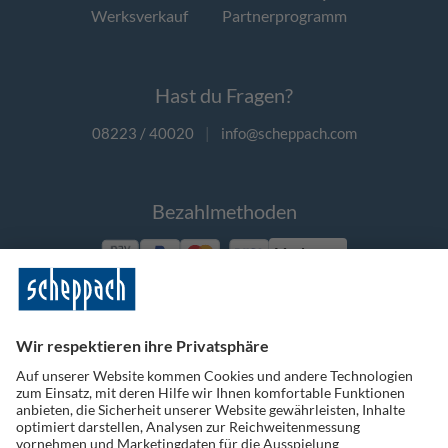
Werksverkauf
Partnerprogramm
Hast du Fragen?
08223 / 40020
|
info@scheppach.com
Bezahlmethoden
Vorkasse
Folge uns auf Social Media