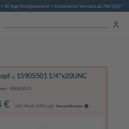
30 Tage Rückgaberecht
Kostenloser Versand ab 70€ (DE)*
•
•
opf .-. 15905501 1/4"x20UNC
mer:
88000053
4 €
inkl. MwSt. (19%) zzgl.
Versandkosten