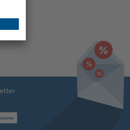
etter
!
nnieren