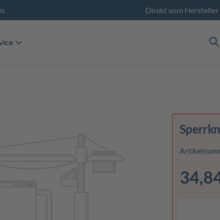
ws
Direkt vom Hersteller
vice
Sperrkn
Artikelnum
34,8