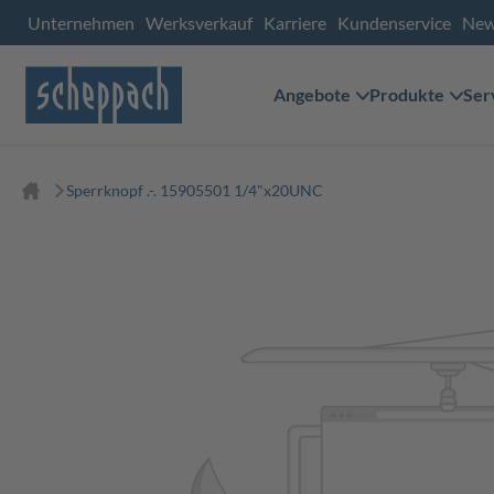
Unternehmen
Werksverkauf
Karriere
Kundenservice
Ne
Angebote
Produkte
Ser
Sperrknopf .-. 15905501 1/4"x20UNC