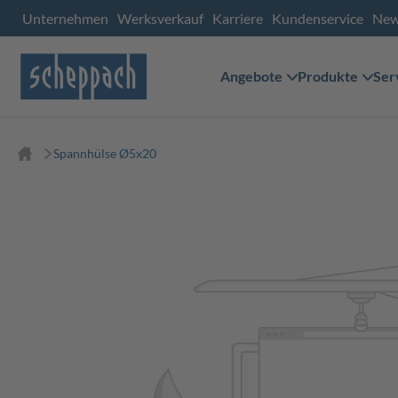
Unternehmen
Werksverkauf
Karriere
Kundenservice
Ne
Angebote
Produkte
Ser
Spannhülse Ø5x20