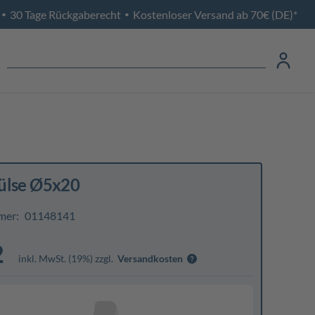
30 Tage Rückgaberecht
Kostenloser Versand ab 70€ (DE)*
•
•
ülse Ø5x20
mer:
01148141
2
inkl. MwSt. (19%) zzgl.
Versandkosten