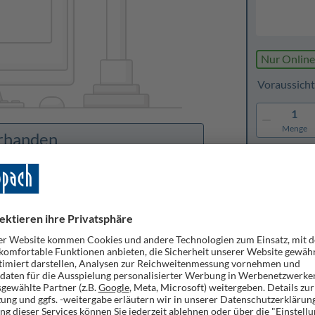
Nur Online
Voraussicht
1
Menge
orhanden
Merken