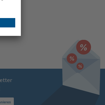
etter
!
nnieren