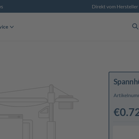
ws
Direkt vom Hersteller
vice
Spannh
Artikelnum
€0.7