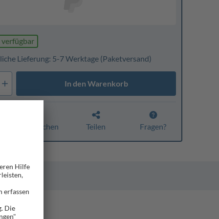
 verfügbar
liche Lieferung: 5-7 Werktage
(Paketversand)
In den Warenkorb
Vergleichen
Teilen
Fragen?