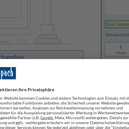
Nur Online
Voraussicht
1
Menge
orhanden
Merken