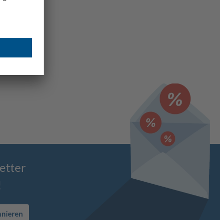
etter
!
nnieren