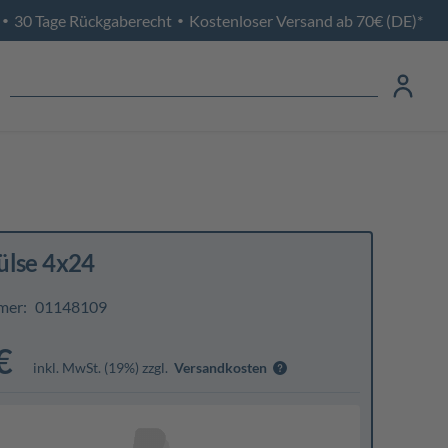
30 Tage Rückgaberecht
Kostenloser Versand ab 70€ (DE)*
•
•
ülse 4x24
mer:
01148109
€
inkl. MwSt. (19%) zzgl.
Versandkosten