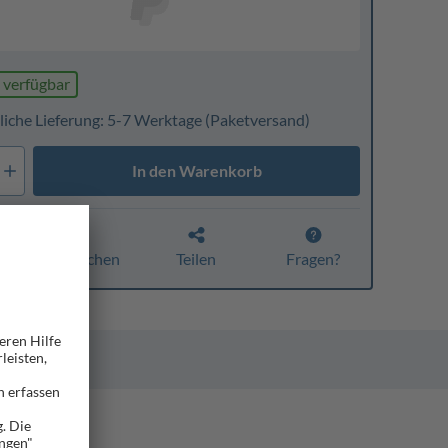
 verfügbar
liche Lieferung: 5-7 Werktage
(Paketversand)
In den Warenkorb
Vergleichen
Teilen
Fragen?