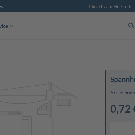
ws
Direkt vom Hersteller
vice
Spannh
Artikelnum
0,72 