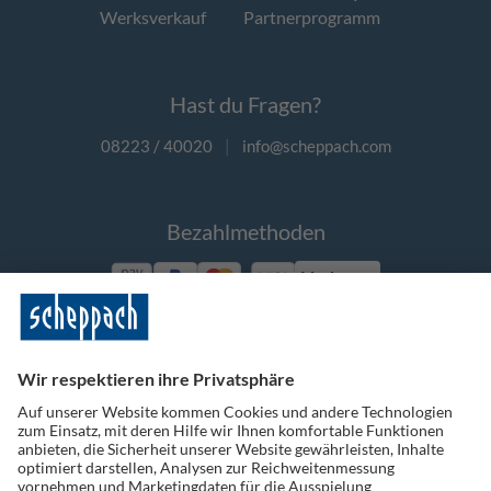
Werksverkauf
Partnerprogramm
Hast du Fragen?
08223 / 40020
|
info@scheppach.com
Bezahlmethoden
Vorkasse
Folge uns auf Social Media