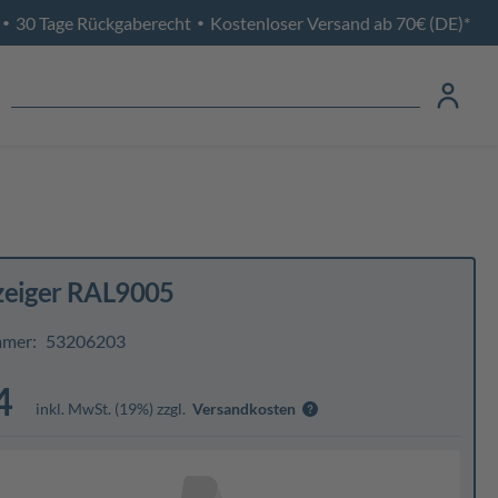
30 Tage Rückgaberecht
Kostenloser Versand ab 70€ (DE)*
•
•
zeiger RAL9005
mmer:
53206203
4
inkl. MwSt. (19%) zzgl.
Versandkosten