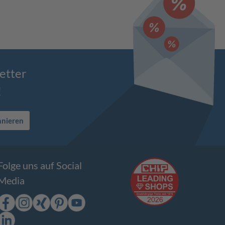
etter
!
nnieren
Folge uns auf Social
Media