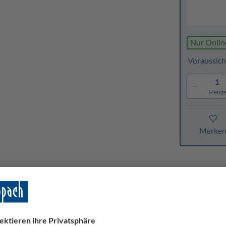
Nur Onlin
Voraussich
1
Meng
Merke