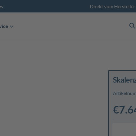
ws
Direkt vom Hersteller
vice
Skalen
Artikelnu
€7.6