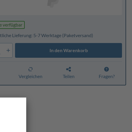
e verfügbar
tliche Lieferung: 5-7 Werktage
(Paketversand)
In den Warenkorb
e
n
Vergleichen
Teilen
Fragen?